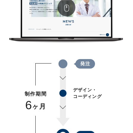
発注
デザイン・
制作期間
コーディング
6
ヶ月