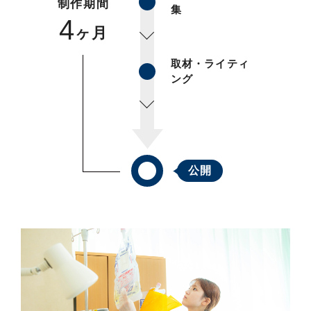
制作期間
集
4
ヶ月
取材・ライティ
ング
公開