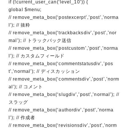
if (!current_user_can(‘level_10’)) {
global $menu;
// remove_meta_box(‘postexcerpt’,’post’,’norma
l’); // 抜粋
// remove_meta_box(‘trackbacksdiv’,’post’,’nor
mal’); // トラックバック送信
// remove_meta_box(‘postcustom’,’post’,’norma
l’); // カスタムフィールド
// remove_meta_box(‘commentstatusdiv’,’pos
t’,’normal’); // ディスカッション
// remove_meta_box(‘commentsdiv’,’post’,’norm
al’); // コメント
// remove_meta_box(‘slugdiv’,’post’,’normal’); //
スラッグ
// remove_meta_box(‘authordiv’,’post’,’norma
l’); // 作成者
// remove_meta_box(‘revisionsdiv’,’post’,’norm