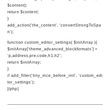
$content);
return $content;
}
add_action(‘the_content’, ‘convertStrongToSpa
n’);
function custom_editor_settings( $initArray ){
$initArray[‘theme_advanced_blockformats’] =
‘p,address,pre,code,h1,h2’;
return $initArray;
}
// add_filter(‘tiny_mce_before_init’, ‘custom_edi
tor_settings’);
[/php]