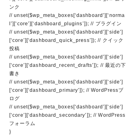
ンク
// unset($wp_meta_boxes[‘dashboard’][‘norma
l’][‘core’][‘dashboard_plugins’]); // プラグイン
// unset($wp_meta_boxes[‘dashboard’][‘side’]
[‘core’][‘dashboard_quick_press’]); // クイック
投稿
// unset($wp_meta_boxes[‘dashboard’][‘side’]
[‘core’][‘dashboard_recent_drafts’]); // 最近の下
書き
// unset($wp_meta_boxes[‘dashboard’][‘side’]
[‘core’][‘dashboard_primary’]); // WordPressブ
ログ
// unset($wp_meta_boxes[‘dashboard’][‘side’]
[‘core’][‘dashboard_secondary’]); // WordPress
フォーラム
}