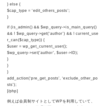
} else {
$cap_type = ‘edit_others_posts’;
}
if (is_admin() && $wp_query->is_main_query()
&& ! $wp_query->get(‘author’) && ! current_use
r_can($cap_type)) {
$user = wp_get_current_user();
$wp_query->set(‘author’, $user->ID);
}
}
}
add_action(‘pre_get_posts’, ‘exclude_other_po
sts’);
[/php]
例えば会員制サイトとしてWPを利用していて、