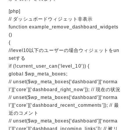
[php]
// ダッシュボードウィジェット非表示
function example_remove_dashboard_widgets
()
{
//level10以下のユーザーの場合ウィジェットをun
setする
if (!current_user_can(‘level_10’)) {
global $wp_meta_boxes;
// unset($wp_meta_boxes[‘dashboard’][‘norma
l’][‘core’][‘dashboard_right_now’]); // 現在の状況
// unset($wp_meta_boxes[‘dashboard’][‘norma
l’][‘core’][‘dashboard_recent_comments’]); // 最
近のコメント
// unset($wp_meta_boxes[‘dashboard’][‘norma
l’][‘core’][‘dashboard_incoming_links’]); // 被リ