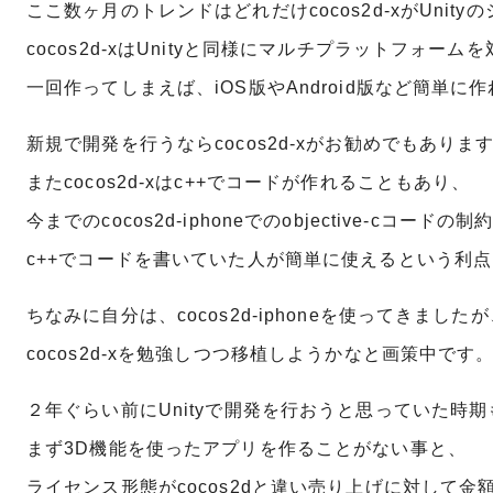
ここ数ヶ月のトレンドはどれだけcocos2d-xがUnit
cocos2d-xはUnityと同様にマルチプラットフォー
一回作ってしまえば、iOS版やAndroid版など簡単に
新規で開発を行うならcocos2d-xがお勧めでもありま
またcocos2d-xはc++でコードが作れることもあり、
今までのcocos2d-iphoneでのobjective-cコ
c++でコードを書いていた人が簡単に使えるという利
ちなみに自分は、cocos2d-iphoneを使ってきました
cocos2d-xを勉強しつつ移植しようかなと画策中です
２年ぐらい前にUnityで開発を行おうと思っていた時
まず3D機能を使ったアプリを作ることがない事と、
ライセンス形態がcocos2dと違い売り上げに対して