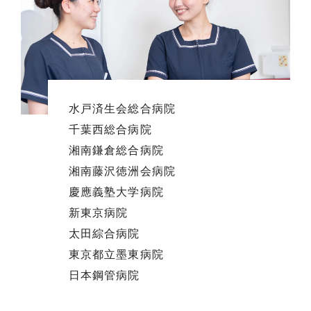
水戸済生会総合病院
山陽動物医療センター
株式会社アルメックス
千葉西総合病院
川畑動物病院
興和株式会社
湘南鎌倉総合病院
サーカス動物病院
興和AGファーマ株式会社
湘南藤沢徳洲会病院
イデア動物病院
藤井産業株式会社
慶應義塾大学病院
クルーズ動物病院
コマツ栃木株式会社
新東京病院
北川動物病院
AiMed 株式会社
太田綜合病院
越谷動物病院
サンワテクノ株式会社
東京都立墨東病院
日本鋼管病院
仙台厚生病院