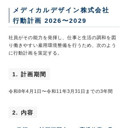
三楽病院
メディカルデザイン株式会社
太田記念病院
行動計画 2026〜2029
村立東海病院
飯田市立病院
一般財団法人 聖マリアンナ会
社員がその能力を発揮し、仕事と生活の調和を図
り働きやすい雇用環境整備を行うため、次のよう
医療法人社団淳英会
に行動計画を策定する。
医療法人伯鳳会
森下記念病院
国際医療福祉大学・高邦会グループ
1. 計画期間
医療法人社団威風会 栗山中央病院
宗教法人寒川神社 寒川病院
令和8年4月1日〜令和11年3月31日までの3年間
心臓病センター榊原病院
紀尾井町内科
2. 内容
かげやまクリニック